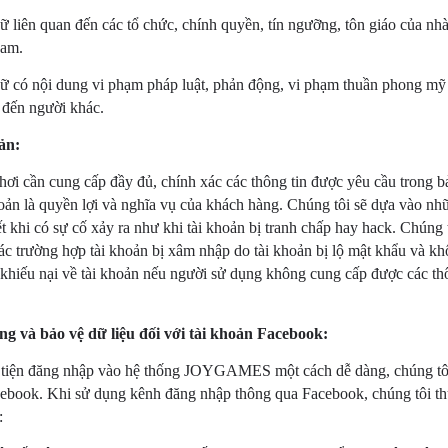
 liên quan đến các tổ chức, chính quyền, tín ngưỡng, tôn giáo của n
Nam.
 có nội dung vi phạm pháp luật, phản động, vi phạm thuần phong mỹ
 đến người khác.
ản:
hơi cần cung cấp đầy đủ, chính xác các thông tin được yêu cầu trong b
khoản là quyền lợi và nghĩa vụ của khách hàng. Chúng tôi sẽ dựa vào n
t khi có sự cố xảy ra như khi tài khoản bị tranh chấp hay hack. Chúng 
các trường hợp tài khoản bị xâm nhập do tài khoản bị lộ mật khẩu và k
 khiếu nại về tài khoản nếu người sử dụng không cung cấp được các thô
ng và bảo vệ dữ liệu đối với tài khoản Facebook:
tiện đăng nhập vào hệ thống JOYGAMES một cách dễ dàng, chúng tô
book. Khi sử dụng kênh đăng nhập thông qua Facebook, chúng tôi th
: