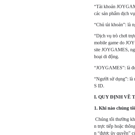
“Tài khoản JOYGAMES
các sản phẩm dịch 
“Chủ tài khoản”: là
“Dịch vụ trò chơi tr
mobile game do JOY
site JOYGAMES, người
hoại di động.
“JOYGAMES”: là đơn
“Người sử dụng”: là
S ID.
I. QUY ĐỊNH VỀ
1. Khi nào chúng tô
Chúng tôi thường khô
n trực tiếp hoặc thôn
n “được ủy quyền” củ