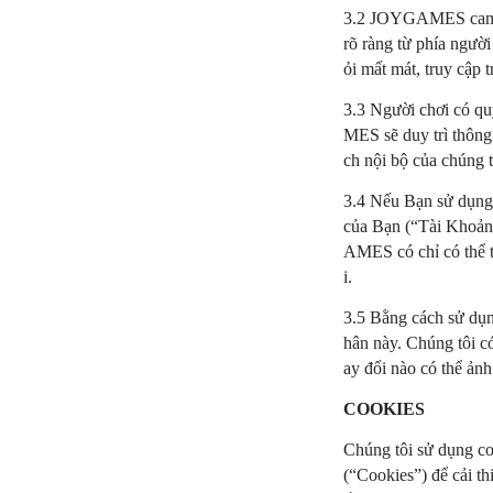
3.2 JOYGAMES cam kế
rõ ràng từ phía người
ỏi mất mát, truy cập 
3.3 Người chơi có qu
MES sẽ duy trì thông 
ch nội bộ của chúng t
3.4 Nếu Bạn sử dụng 
của Bạn (“Tài Khoản
AMES có chỉ có thể t
i.
3.5 Bằng cách sử dụn
hân này. Chúng tôi có
ay đổi nào có thể ản
COOKIES
Chúng tôi sử dụng co
(“Cookies”) để cải th