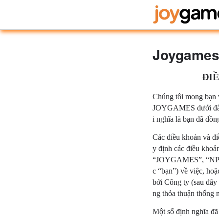
Joygame
ĐI
Chúng tôi mong bạn v
JOYGAMES dưới đây. V
i nghĩa là bạn đã đồn
Các điều khoản và đi
y định các điều khoả
“JOYGAMES”, “NPH”, 
c “bạn”) về việc, hoặ
bởi Công ty (sau đây
ng thỏa thuận thống 
Một số định nghĩa đã