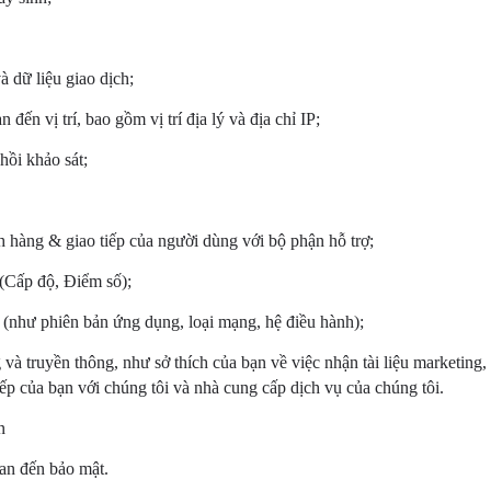
à dữ liệu giao dịch;
n đến vị trí, bao gồm vị trí địa lý và địa chỉ IP;
hồi khảo sát;
h hàng & giao tiếp của người dùng với bộ phận hỗ trợ;
 (Cấp độ, Điểm số);
ị (như phiên bản ứng dụng, loại mạng, hệ điều hành);
 và truyền thông, như sở thích của bạn về việc nhận tài liệu marketing, 
tiếp của bạn với chúng tôi và nhà cung cấp dịch vụ của chúng tôi.
n
uan đến bảo mật.