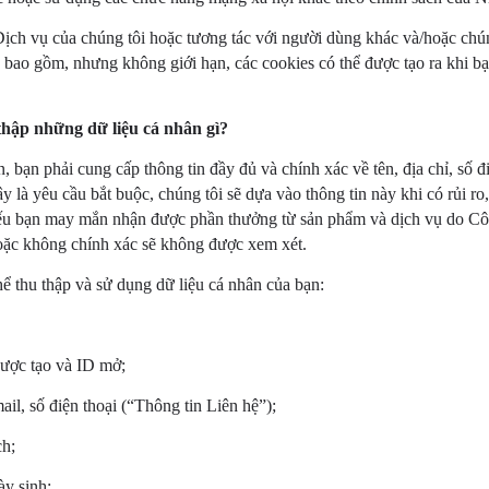
Dịch vụ của chúng tôi hoặc tương tác với người dùng khác và/hoặc chú
y bao gồm, nhưng không giới hạn, các cookies có thể được tạo ra khi b
 thập những dữ liệu cá nhân gì?
, bạn phải cung cấp thông tin đầy đủ và chính xác về tên, địa chỉ, số đ
ây là yêu cầu bắt buộc, chúng tôi sẽ dựa vào thông tin này khi có rủi ro
nếu bạn may mắn nhận được phần thưởng từ sản phẩm và dịch vụ do Cô
oặc không chính xác sẽ không được xem xét.
hể thu thập và sử dụng dữ liệu cá nhân của bạn:
ược tạo và ID mở;
mail, số điện thoại (“Thông tin Liên hệ”);
ch;
ày sinh;