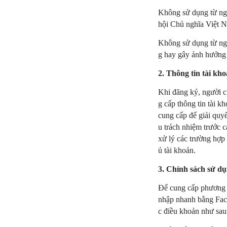
Không sử dụng từ ngữ
hội Chủ nghĩa Việt 
Không sử dụng từ ngữ
g hay gây ảnh hưởng
2. Thông tin tài kho
Khi đăng ký, người c
g cấp thông tin tài 
cung cấp để giải quyế
u trách nhiệm trước 
xử lý các trường hợp
ủ tài khoản.
3. Chính sách sử dụ
Để cung cấp phương 
nhập nhanh bằng Face
c điều khoản như sau