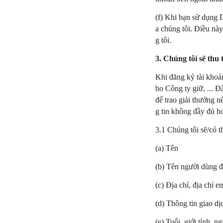
(f) Khi bạn sử dụng 
a chúng tôi. Điều nà
g tôi.
3. Chúng tôi sẽ thu
Khi đăng ký tài khoản
ho Công ty giữ, ... Đ
để trao giải thưởng 
g tin không đầy đủ h
3.1 Chúng tôi sẽ/có t
(a) Tên
(b) Tên người dùng đ
(c) Địa chỉ, địa chỉ e
(d) Thông tin giao dị
(e) Tuổi, giới tính, ng