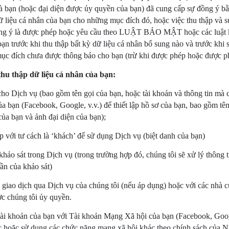
 và bạn (hoặc đại diện được ủy quyền của bạn) đã cung cấp sự đồng ý bằ
ữ liệu cá nhân của bạn cho những mục đích đó, hoặc việc thu thập và s
ng ý là được phép hoặc yêu cầu theo LUẬT BẢO MẬT hoặc các luật k
ạn trước khi thu thập bất kỳ dữ liệu cá nhân bổ sung nào và trước khi 
ục đích chưa được thông báo cho bạn (trừ khi được phép hoặc được ph
 thu thập dữ liệu cá nhân của bạn:
ho Dịch vụ (bao gồm tên gọi của bạn, hoặc tài khoản và thông tin mà c
 bạn (Facebook, Google, v.v.) để thiết lập hồ sơ của bạn, bao gồm tên
ủa bạn và ảnh đại diện của bạn);
 với tư cách là ‘khách’ để sử dụng Dịch vụ (biệt danh của bạn)
khảo sát trong Dịch vụ (trong trường hợp đó, chúng tôi sẽ xử lý thông 
ần của khảo sát)
n giao dịch qua Dịch vụ của chúng tôi (nếu áp dụng) hoặc với các nhà 
ợc chúng tôi ủy quyền.
 Tài khoản của bạn với Tài khoản Mạng Xã hội của bạn (Facebook, Googl
 hoặc sử dụng các chức năng mạng xã hội khác theo chính sách của N