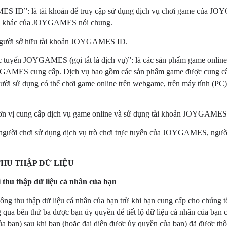
 ID”: là tài khoản để truy cập sử dụng dịch vụ chơi game của JO
vụ khác của JOYGAMES nói chung.
 người sở hữu tài khoản JOYGAMES ID.
ực tuyến JOYGAMES (gọi tắt là dịch vụ)”: là các sản phẩm game onlin
GAMES cung cấp. Dịch vụ bao gồm các sản phẩm game được cung cấp
 sử dụng có thể chơi game online trên webgame, trên máy tính (PC) v
 vị cung cấp dịch vụ game online và sử dụng tài khoản JOYGAMES 
 người chơi sử dụng dịch vụ trò chơi trực tuyến của JOYGAMES, n
 THU THẬP DỮ LIỆU
i thu thập dữ liệu cá nhân của bạn
ng thu thập dữ liệu cá nhân của bạn trừ khi bạn cung cấp cho chúng t
g qua bên thứ ba được bạn ủy quyền để tiết lộ dữ liệu cá nhân của bạn c
a bạn) sau khi bạn (hoặc đại diện được ủy quyền của bạn) đã được th